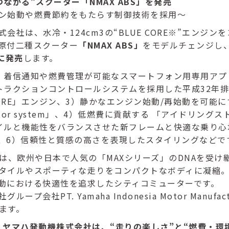
ながる”スクーター「NMAX ABS」を発売
ン始動や燃費節約をもたらす制御技術を採用～
会社は、水冷・124cm3の“BLUE CORE※”エンジン
原付二種スクーター
「NMAX ABS」
をモデルチェンジし
に発売
します。
）着信通知や燃費管理が可能なスマートフォン用専用アプ
トラクションコントロールシステムを採用した平成32年
CORE」エンジン、3）静かなエンジン始動/再始動を可能にす
erator system」、4）低燃費に貢献する 「アイドリング
イルと機能性をバランスさせた新フレームと快適な乗り心
、6）信頼性と質感の高さを表現したスタイリングなどで
S」は、欧州や日本で人気の「MAXシリーズ」のDNAを受
タイルやスポーティな走りをコンパクトなボディに凝縮
動における快適性を追求したシティコミューターです。
ープ会社PT. Yamaha Indonesia Motor Manufact
います。
ORE：ヤマハ発動機株式会社は、“走りの楽しさ”と“燃費・