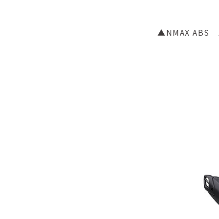
▲NMAX AB