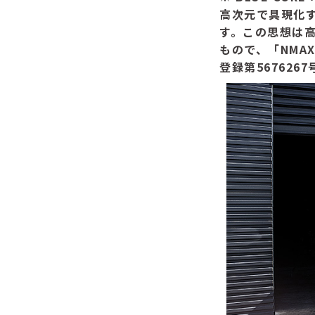
高次元で具現化する
す。この思想は
もので、「NMAX
登録第5676267