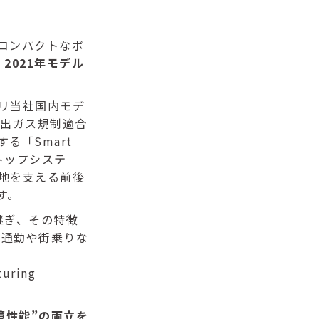
をコンパクトなボ
、
2021年モデル
リ当社国内モデ
排出ガス規制適合
る「Smart
ストップシステ
地を支える前後
す。
け継ぎ、その特徴
。通勤や街乗りな
uring
環境性能”の両立を