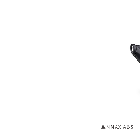
▲NMAX AB