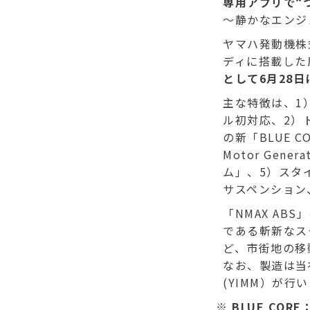
専用アプリで“つ
～静かなエンジ
ヤマハ発動機株式
ディに搭載した
として6月28日
主な特徴は、1
ル初対応、2）
の新「BLUE 
Motor Gen
ム」、5）スタ
サスペンション
「NMAX AB
である斬新なス
ど、市街地の移
なお、製造は当社グル
(YIMM）が行
※ BLUE C