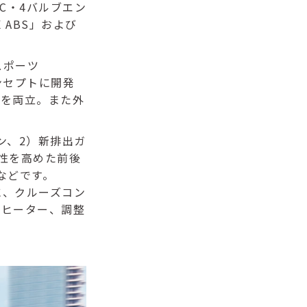
C・4バルブエン
 ABS」および
クスポーツ
コンセプトに開発
りを両立。また外
ン、2）新排出ガ
性を高めた前後
などです。
ースに、クルーズコン
トヒーター、調整
。