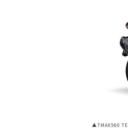
▲TMAX560