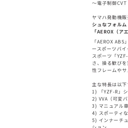
～電子制御CVT
ヤマハ発動機販
シュなフォルム
「AEROX（ア
「AEROX ABS」
ースポーツバイ
スポーツ「YZ
さ、操る歓びを
性フレームやサ
主な特長は以下
1) 「YZF-
2) VVA（可変
3) マニュアル
4) スポーテ
5) インナー
ション