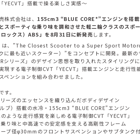
「YECVT」搭載で操る楽しさ実感～
売株式会社は、
155cm3 “BLUE CORE*”エンジンを
とスポーティな乗り味を調和させた軽二輪クラスのスポ
エロックス）ABS」を8月31日に新発売
します。
は、”The Closest Scooter to a Super Sport Mot
クに最も近いスクーター）”をコンセプトに開発。最新の
F-Rシリーズ」のデザイン思想を取り入れたスタイリング
実現する電子制御CVT「YECVT」搭載エンジンと走行性
スペンションを組み合わせました。
です。
R」シリーズのエッセンスを織り込んだボディデザイン
バルブ）搭載の水冷・155cm3 “BLUE CORE”エンジン
車のような走行感覚を楽しめる電子制御CVT「YECVT」
ィな乗り味と中高速での安定感を支える高剛性フレーム
チューブ径φ30mmのフロントサスペンションやサブタンク