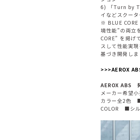
6) 「Turn 
イなどスクータ
※ BLUE C
境性能”の両立
CORE” を
スして性能実現を
基づき開発しまし
>>>AEROX 
AEROX ABS
メーカー希望
カラー全2色 
COLOR ■シル