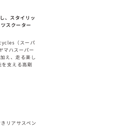
搭載し、スタイリッ
ーツスクーター
orcycles（スーパ
ヤマハスーパー
に加え、走る楽し
能を支える高剛
付きリアサスペン