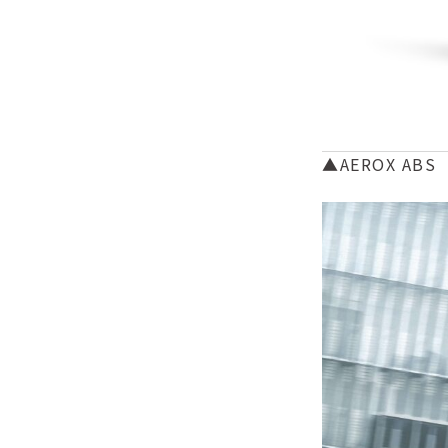
▲AEROX AB