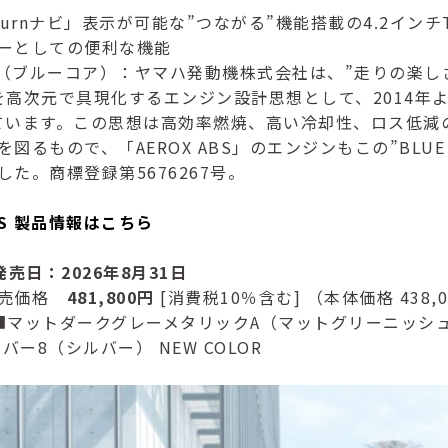
by Turnナビ」表示が可能な”つながる”機能搭載の4.2イン
ーとしての便利な機能
ORE（ブルーコア）：ヤマハ発動機株式会社は、”走りの楽し
を高次元で具現化するエンジン設計思想として、2014年より
掲げています。この思想は高効率燃焼、高い冷却性、ロス低減
図るもので、「AEROX ABS」のエンジンもこの”BLUE 
た。商標登録第5676267号。
ABS 製品情報はこちら
 発売日：2026年8月31日
小売価格
481,800円
[消費税10％含む] （本体価格 438,
■マットダークグレーメタリックA（マットグリーニッシュ
バー8（シルバー） NEW COLOR