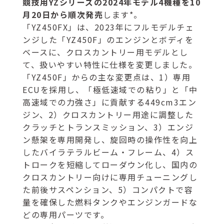
競技用YZシリーズの2024年モデル4機種を10
月20日から順次発売
します*。
「YZ450FX」は、2023年にフルモデルチェ
ンジした「YZ450F」のエンジンとボディを
ベースに、クロスカントリー用モデルとし
て、扱いやすい特性に仕様を変更しました。
「YZ450F」からの主な変更点は、1）専用
ECUを採用し、「極低速域での粘り」と「中
高速域での力強さ」に貢献する449cm3エン
ジン、2）クロスカントリー用途に調整した
クラッチとトランスミッション、3）エンジ
ン懸架を専用開発し、旋回時の操作性を向上
したバイラテラルビーム・フレーム、4）ス
トロークを短縮してローダウン化し、国内の
クロスカントリー向けに専用チューニングし
た前後サスペンション、5）コンパクトで容
量を確保した燃料タンクやエンジンガードな
どの専用パーツです。