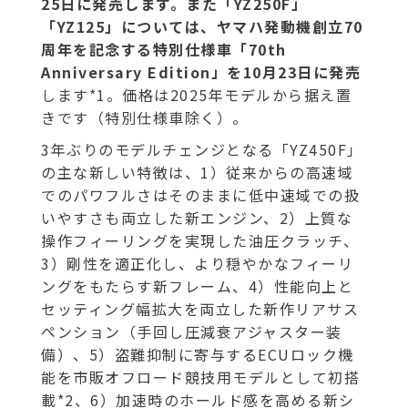
25日に発売します。また「YZ250F」
「YZ125」については、ヤマハ発動機創立70
周年を記念する特別仕様車「70th
Anniversary Edition」を10月23日に発売
します*1。価格は2025年モデルから据え置
きです（特別仕様車除く）。
3年ぶりのモデルチェンジとなる「YZ450F」
の主な新しい特徴は、1）従来からの高速域
でのパワフルさはそのままに低中速域での扱
いやすさも両立した新エンジン、2）上質な
操作フィーリングを実現した油圧クラッチ、
3）剛性を適正化し、より穏やかなフィーリ
ングをもたらす新フレーム、4）性能向上と
セッティング幅拡大を両立した新作リアサス
ペンション（手回し圧減衰アジャスター装
備）、5）盗難抑制に寄与するECUロック機
能を市販オフロード競技用モデルとして初搭
載*2、6）加速時のホールド感を高める新シ