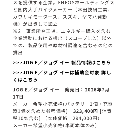
スを提供する企業。ENEOSホールディングス
と国内大手バイクメーカー（本田技研工業、
カワサキモータース、スズキ、ヤマハ発動
機）が出資して設立
※2 事業所や工場、エネルギー購入を含む
企業活動における排出（スコープ1.2.）以外
での、製品使用や原材料調達を含むその他の
排出
>>>JOG E／ジョグ イー 製品情報はこちら
>>>JOG E／ジョグ イーは補助金対象 詳し
くはこちら
JOG E／ジョグ イー 発売日：2026年7月
17日
メーカー希望小売価格(バッテリー1個・充電
器1個を含めた参考価格)
323,400円
[消費
税10％含む] （本体価格：294,000円）
メーカー希望小売価格(車両本体のみ)