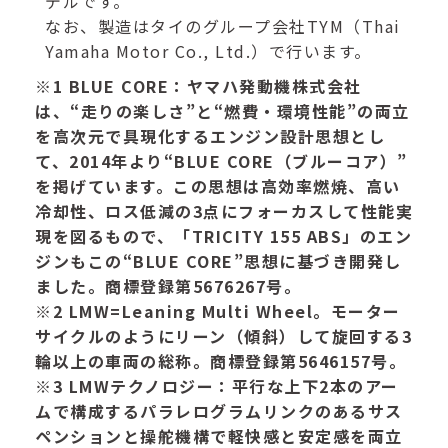
デルです。
なお、製造はタイのグループ会社TYM（Thai
Yamaha Motor Co., Ltd.）で行います。
※1 BLUE CORE：ヤマハ発動機株式会社
は、“走りの楽しさ”と“燃費・環境性能”の両立
を高次元で具現化するエンジン設計思想とし
て、2014年より“BLUE CORE（ブルーコア）”
を掲げています。この思想は高効率燃焼、高い
冷却性、ロス低減の3点にフォーカスして性能実
現を図るもので、「TRICITY 155 ABS」のエン
ジンもこの“BLUE CORE”思想に基づき開発し
ました。商標登録第5676267号。
※2 LMW=Leaning Multi Wheel。モーター
サイクルのようにリーン（傾斜）して旋回する3
輪以上の車両の総称。商標登録第5646157号。
※3 LMWテクノロジー：平行な上下2本のアー
ムで構成するパラレログラムリンクのあるサス
ペンションと操舵機構で軽快感と安定感を両立